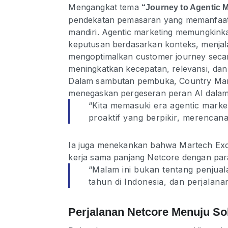
Mengangkat tema
“Journey to Agentic 
pendekatan pemasaran yang memanfaatka
mandiri. Agentic marketing memungkinka
keputusan berdasarkan konteks, menja
mengoptimalkan customer journey secar
meningkatkan kecepatan, relevansi, dan 
Dalam sambutan pembuka, Country Mana
menegaskan pergeseran peran AI dalam
“Kita memasuki era agentic market
proaktif yang berpikir, merencana
Ia juga menekankan bahwa Martech Ex
kerja sama panjang Netcore dengan para 
“Malam ini bukan tentang penjual
tahun di Indonesia, dan perjalana
Perjalanan Netcore Menuju So