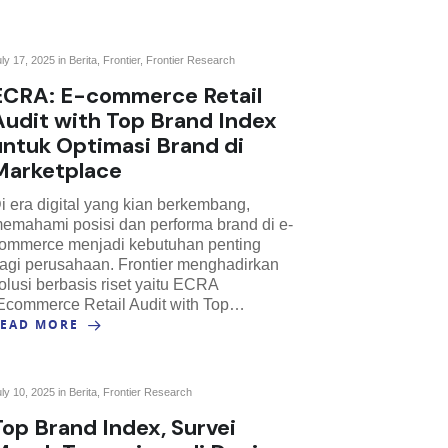
uly 17, 2025 in
Berita
,
Frontier
,
Frontier Research
ECRA: E-commerce Retail
Audit with Top Brand Index
untuk Optimasi Brand di
Marketplace
i era digital yang kian berkembang,
emahami posisi dan performa brand di e-
ommerce menjadi kebutuhan penting
agi perusahaan. Frontier menghadirkan
olusi berbasis riset yaitu ECRA
Ecommerce Retail Audit with Top…
READ MORE
uly 10, 2025 in
Berita
,
Frontier Research
Top Brand Index, Survei