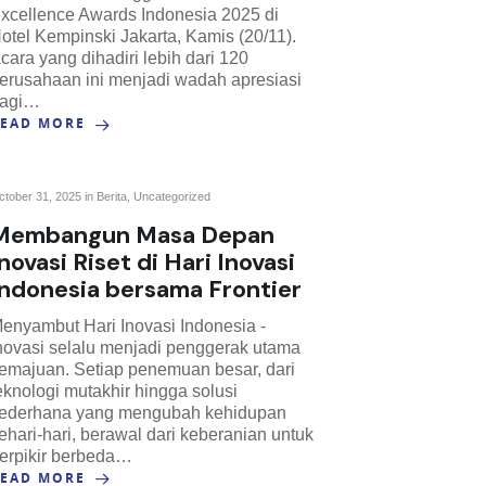
xcellence Awards Indonesia 2025 di
otel Kempinski Jakarta, Kamis (20/11).
cara yang dihadiri lebih dari 120
erusahaan ini menjadi wadah apresiasi
agi…
READ MORE
ctober 31, 2025 in
Berita
,
Uncategorized
Membangun Masa Depan
novasi Riset di Hari Inovasi
Indonesia bersama Frontier
enyambut Hari Inovasi Indonesia -
novasi selalu menjadi penggerak utama
emajuan. Setiap penemuan besar, dari
eknologi mutakhir hingga solusi
ederhana yang mengubah kehidupan
ehari-hari, berawal dari keberanian untuk
erpikir berbeda…
READ MORE