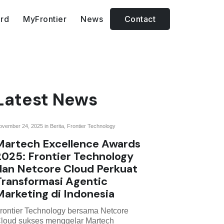
rd
MyFrontier
News
Contact
Media & Event
Engaging people through
well-prepared events.
Latest News
ovember 24, 2025 in
Berita
,
Frontier Technology
Martech Excellence Awards
2025: Frontier Technology
dan Netcore Cloud Perkuat
Transformasi Agentic
Marketing di Indonesia
rontier Technology bersama Netcore
loud sukses menggelar Martech