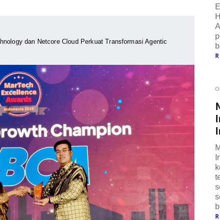
E
H
A
p
chnology dan Netcore Cloud Perkuat Transformasi Agentic
b
O
I
M
I
k
t
s
s
b