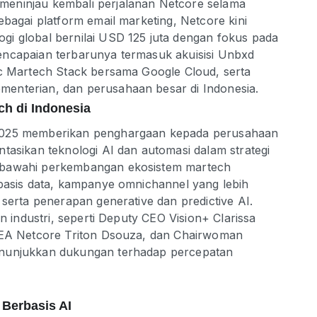
eninjau kembali perjalanan Netcore selama
ebagai platform email marketing, Netcore kini
i global bernilai USD 125 juta dengan fokus pada
encapaian terbarunya termasuk akuisisi Unbxd
ic Martech Stack bersama Google Cloud, serta
enterian, dan perusahaan besar di Indonesia.
ch di Indonesia
 2025 memberikan penghargaan kepada perusahaan
tasikan teknologi AI dan automasi dalam strategi
sbawahi perkembangan ekosistem martech
rbasis data, kampanye omnichannel yang lebih
 serta penerapan generative dan predictive AI.
in industri, seperti Deputy CEO Vision+ Clarissa
 SEA Netcore Triton Dsouza, dan Chairwoman
enunjukkan dukungan terhadap percepatan
Berbasis AI