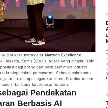
J
D
m
Cloud sukses menggelar
Martech Excellence
c
i Jakarta, Kamis (20/11). Acara yang dihadiri lebih
b
presiasi bagi brand dan para pemimpin industri
s
teknologi dalam pemasaran. Sebagai salah satu
(
kegiatan ini mempertegas komitmen Frontier dalam
dern berbasis kecerdasan buatan.
 sebagai Pendekatan
J
ran Berbasis AI