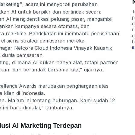
, acara ini menyoroti perubahan
Marketing”
n AI untuk berpikir dan bertindak secara
T
p
n AI mengidentifikasi peluang pasar, mengambil
d
lankan kampanye secara otomatis, dan
m
a real-time. Pendekatan ini membantu perusahaan
d
efisiensi strategi pemasaran mereka.
ger Netcore Cloud Indonesia Vinayak Kaushik
 dunia pemasaran.
ing, di mana AI bukan hanya alat, tetapi partner
kan, dan bertindak bersama kita,” ujarnya.
cellence Awards merupakan penghargaan atas
klien di Indonesia.
an. Malam ini tentang hubungan. Kami sudah 12
n ini baru dimulai,” tambahnya.
lusi AI Marketing Terdepan