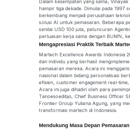
Dalam kesempatan yang sama, Vinayak m
hampir tiga dekade. Dimulai pada 1997 s
berkembang menjadi perusahaan teknolog
solusi AI untuk pemasaran. Beberapa p
senilai USD 100 juta, peluncuran Agent
perluasan kerja sama dengan BUMN, kem
Mengapresiasi Praktik Terbaik Marte
Martech Excellence Awards Indonesia
dan individu yang berhasil mengimplemen
pemasaran mereka. Acara ini menggari
nasional dalam bidang personalisasi be
efisien, customer engagement real-time,
Acara ini juga dihadiri oleh para pemimp
Tanoesoedibjo, Chief Business Officer
Frontier Group Yuliana Agung, yang m
transformasi martech di Indonesia.
Mendukung Masa Depan Pemasaran 