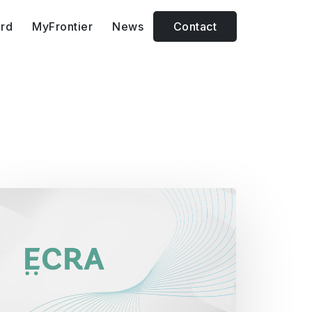
rd
MyFrontier
News
Contact
Media & Event
Engaging people through
well-prepared events.