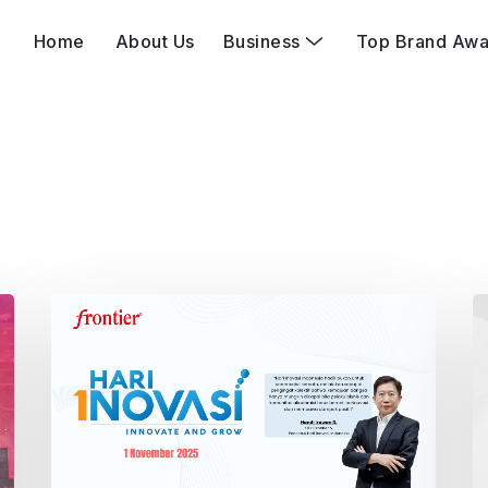
Home
About Us
Business
Top Brand Awa
hnology
Digital
ializes in marketing
Partner & problem solver
mation process creation.
that provides digital
strategies.
ital
Carre
sting in companies to
Providing insights for
rgize with our
companies’ service
ystem.
improvements.