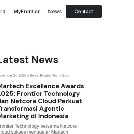
rd
MyFrontier
News
Contact
Media & Event
Engaging people through
well-prepared events.
Latest News
ovember 24, 2025 in
Berita
,
Frontier Technology
Martech Excellence Awards
2025: Frontier Technology
dan Netcore Cloud Perkuat
Transformasi Agentic
Marketing di Indonesia
rontier Technology bersama Netcore
loud sukses menggelar Martech