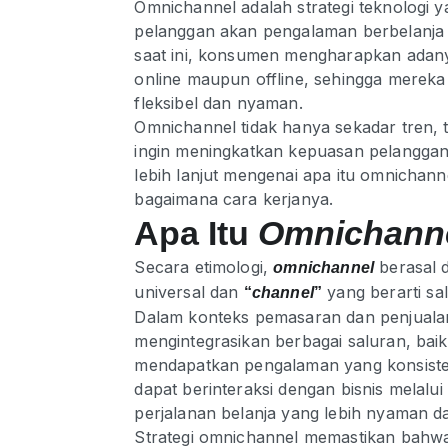
Omnichannel adalah strategi teknolog
pelanggan akan pengalaman berbelanja ya
saat ini, konsumen mengharapkan adany
online maupun offline, sehingga mereka 
fleksibel dan nyaman.
Omnichannel tidak hanya sekadar tren, te
ingin meningkatkan kepuasan pelanggan 
lebih lanjut mengenai apa itu omnichanne
bagaimana cara kerjanya.
Apa Itu
Omnichann
Secara etimologi,
berasal d
omnichannel
universal dan
yang berarti sa
“
channel
”
Dalam konteks pemasaran dan penjualan
mengintegrasikan berbagai saluran, baik
mendapatkan pengalaman yang konsisten
dapat berinteraksi dengan bisnis melal
perjalanan belanja yang lebih nyaman da
Strategi omnichannel memastikan bahwa