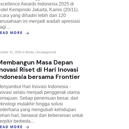
xcellence Awards Indonesia 2025 di
otel Kempinski Jakarta, Kamis (20/11).
cara yang dihadiri lebih dari 120
erusahaan ini menjadi wadah apresiasi
agi…
READ MORE
ctober 31, 2025 in
Berita
,
Uncategorized
Membangun Masa Depan
novasi Riset di Hari Inovasi
Indonesia bersama Frontier
enyambut Hari Inovasi Indonesia -
novasi selalu menjadi penggerak utama
emajuan. Setiap penemuan besar, dari
eknologi mutakhir hingga solusi
ederhana yang mengubah kehidupan
ehari-hari, berawal dari keberanian untuk
erpikir berbeda…
READ MORE