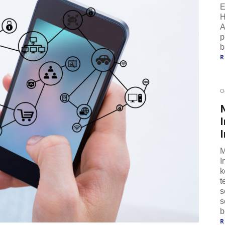
E
H
A
p
b
O
I
M
I
k
t
s
s
b