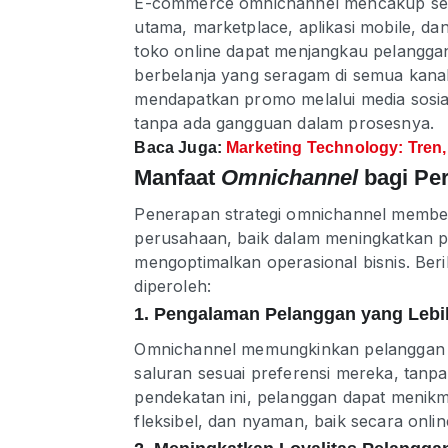
E-commerce omnichannel mencakup semu
utama, marketplace, aplikasi mobile, dan
toko online dapat menjangkau pelangga
berbelanja yang seragam di semua kanal
mendapatkan promo melalui media sosial
tanpa ada gangguan dalam prosesnya.
Baca Juga:
Marketing Technology: Tren
Manfaat
Omnichannel
bagi Pe
Penerapan strategi omnichannel memberi
perusahaan, baik dalam meningkatkan
mengoptimalkan operasional bisnis. Ber
diperoleh:
1. Pengalaman Pelanggan yang Lebih
Omnichannel memungkinkan pelanggan u
saluran sesuai preferensi mereka, tanp
pendekatan ini, pelanggan dapat menikm
fleksibel, dan nyaman, baik secara onli