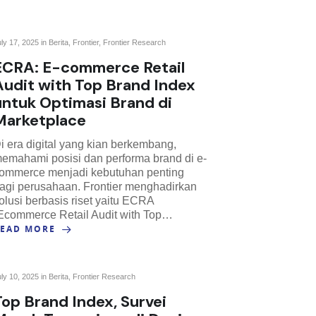
uly 17, 2025 in
Berita
,
Frontier
,
Frontier Research
ECRA: E-commerce Retail
Audit with Top Brand Index
untuk Optimasi Brand di
Marketplace
i era digital yang kian berkembang,
emahami posisi dan performa brand di e-
ommerce menjadi kebutuhan penting
agi perusahaan. Frontier menghadirkan
olusi berbasis riset yaitu ECRA
Ecommerce Retail Audit with Top…
READ MORE
uly 10, 2025 in
Berita
,
Frontier Research
Top Brand Index, Survei