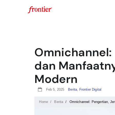
Research
Tec
The leading independent
Spec
market research firm.
auto
Omnichannel: 
Education
Cap
dan Manfaatny
Equipping marketers and
Inve
sales professionals with
syne
Modern
effective strategies.
ecos
Berita
,
Frontier Digital
Feb 5, 2025
Home
Berita
Omnichannel: Pengertian, Je