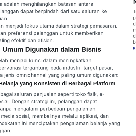
ya adalah menghilangkan batasan antara
elanggan dapat berpindah dari satu saluran ke
T
p
uan.
d
n menjadi fokus utama dalam strategi pemasaran.
m
an preferensi pelanggan untuk memberikan
d
ing efektif dan efisien.
 Umum Digunakan dalam Bisnis
 telah menjadi kunci dalam meningkatkan
variasi tergantung pada industri, target pasar,
pa jenis omnichannel yang paling umum digunakan:
Belanja yang Konsisten di Berbagai Platform
ai saluran penjualan seperti toko fisik, e-
ial. Dengan strategi ini, pelanggan dapat
a tanpa mengalami perbedaan pengalaman.
media sosial, membelinya melalui aplikasi, dan
endekatan ini menciptakan pengalaman belanja yang
ggan.