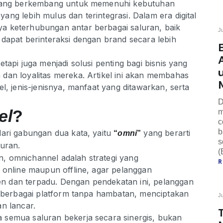
i yang berkembang untuk memenuhi kebutuhan
ng lebih mulus dan terintegrasi. Dalam era digital
a keterhubungan antar berbagai saluran, baik
J
dapat berinteraksi dengan brand secara lebih
tapi juga menjadi solusi penting bagi bisnis yang
dan loyalitas mereka. Artikel ini akan membahas
l, jenis-jenisnya, manfaat yang ditawarkan, serta
D
el
?
m
c
b
ari gabungan dua kata, yaitu
yang berarti
“
omni
”
s
luran.
(
, omnichannel adalah strategi yang
 online maupun offline, agar pelanggan
 dan terpadu. Dengan pendekatan ini, pelanggan
ui berbagai platform tanpa hambatan, menciptakan
J
n lancar.
 semua saluran bekerja secara sinergis, bukan