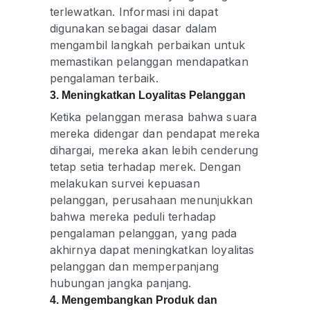
terlewatkan. Informasi ini dapat
digunakan sebagai dasar dalam
mengambil langkah perbaikan untuk
memastikan pelanggan mendapatkan
pengalaman terbaik.
3. Meningkatkan Loyalitas Pelanggan
Ketika pelanggan merasa bahwa suara
mereka didengar dan pendapat mereka
dihargai, mereka akan lebih cenderung
tetap setia terhadap merek. Dengan
melakukan survei kepuasan
pelanggan, perusahaan menunjukkan
bahwa mereka peduli terhadap
pengalaman pelanggan, yang pada
akhirnya dapat meningkatkan loyalitas
pelanggan dan memperpanjang
hubungan jangka panjang.
4. Mengembangkan Produk dan