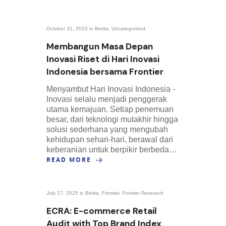
October 31, 2025 in
Berita
,
Uncategorized
Membangun Masa Depan
Inovasi Riset di Hari Inovasi
Indonesia bersama Frontier
Menyambut Hari Inovasi Indonesia -
Inovasi selalu menjadi penggerak
utama kemajuan. Setiap penemuan
besar, dari teknologi mutakhir hingga
solusi sederhana yang mengubah
kehidupan sehari-hari, berawal dari
keberanian untuk berpikir berbeda…
READ MORE
July 17, 2025 in
Berita
,
Frontier
,
Frontier Research
ECRA: E-commerce Retail
Audit with Top Brand Index