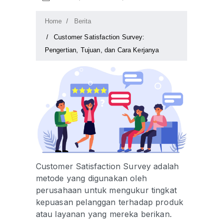
Home
Berita
Customer Satisfaction Survey:
Pengertian, Tujuan, dan Cara Kerjanya
Customer Satisfaction Survey adalah
metode yang digunakan oleh
perusahaan untuk mengukur tingkat
kepuasan pelanggan terhadap produk
atau layanan yang mereka berikan.