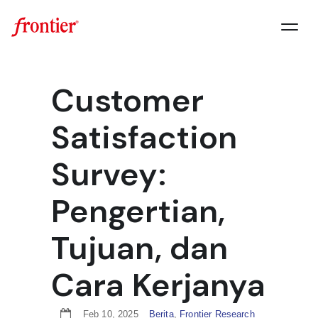
Customer
Satisfaction
Survey:
Pengertian,
Tujuan, dan
Cara Kerjanya
Berita
,
Frontier Research
Feb 10, 2025