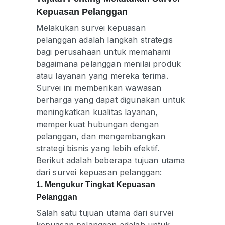
Kepuasan Pelanggan
Melakukan survei kepuasan
pelanggan adalah langkah strategis
bagi perusahaan untuk memahami
bagaimana pelanggan menilai produk
atau layanan yang mereka terima.
Survei ini memberikan wawasan
berharga yang dapat digunakan untuk
meningkatkan kualitas layanan,
memperkuat hubungan dengan
pelanggan, dan mengembangkan
strategi bisnis yang lebih efektif.
Berikut adalah beberapa tujuan utama
dari survei kepuasan pelanggan:
1. Mengukur Tingkat Kepuasan
Pelanggan
Salah satu tujuan utama dari survei
kepuasan pelanggan adalah untuk